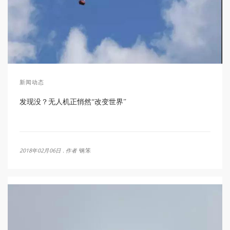
新闻动态
发现没？无人机正悄然“改变世界”
2018年02月06日 . 作者
钢笨