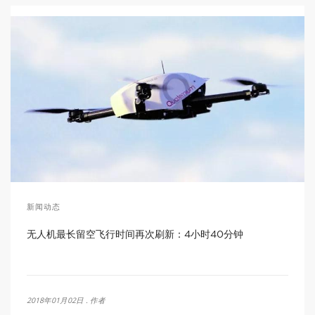
新闻动态
无人机最长留空飞行时间再次刷新：4小时40分钟
2018年01月02日 . 作者