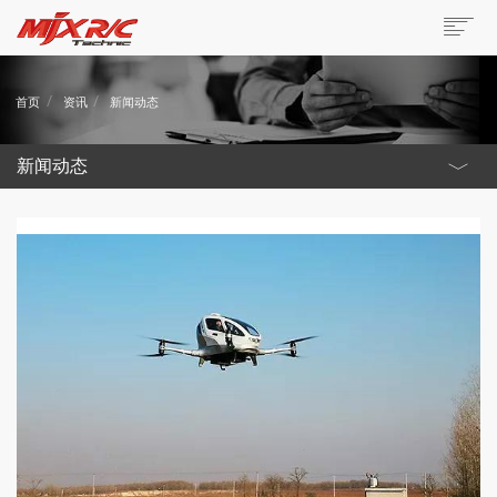
首页
资讯
新闻动态
新闻动态
活动公告
操作经验
新闻动态
产品介绍