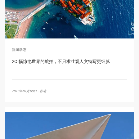
新闻动态
20 幅惊艳世界的航拍，不只求壮观人文特写更细腻
2018年01月08日 . 作者