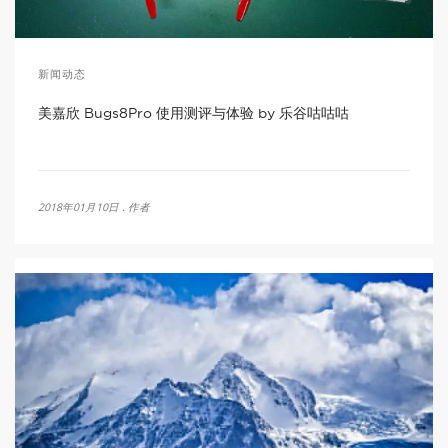
新闻动态
美嘉欣 Bugs8Pro 使用测评与体验 by 乐谷咕咕咕
2018年01月10日 . 作者