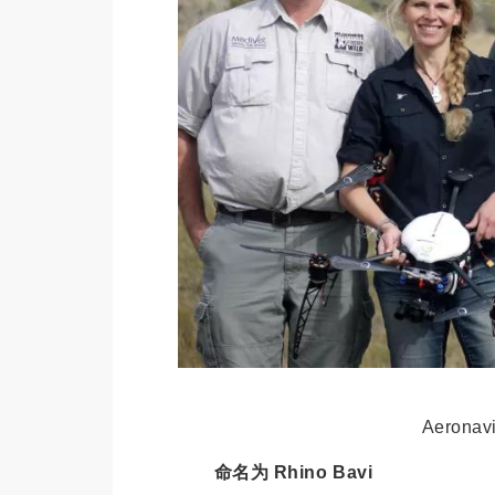
Aeron
命名为 Rhino Bavi