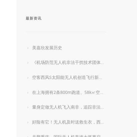
最新资讯
美嘉欣发展历史
《机场防范无人机非法干扰技术团体标准》启动编制
空客西风S太阳能无人机创造飞行新记录
在上海拥有2条800m跑道、58k㎡空域的无人机基地长啥样？
量身定做无人机飞入南非，追踪非法捕猎犀牛
好险有它！无人机及时送救生衣，西班牙泳滩救困怒海泳客
共聚重庆，国际无人机竞速大奖赛启动