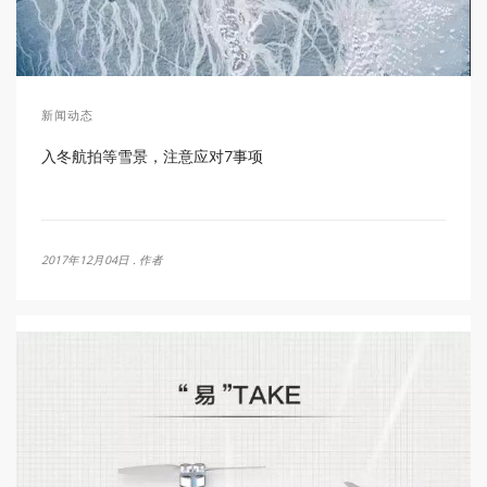
新闻动态
入冬航拍等雪景，注意应对7事项
2017年12月04日 . 作者