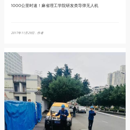
1000公里时速！麻省理工学院研发类导弹无人机
2017年11月29日 . 作者