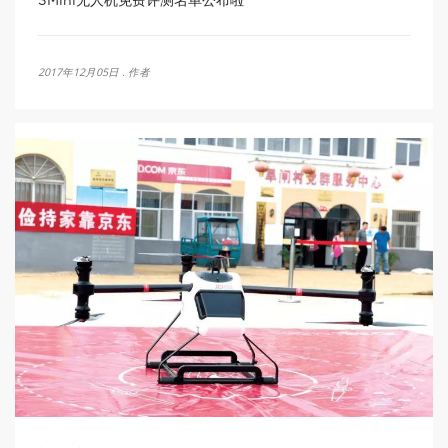
2017年12月05日 . 作者