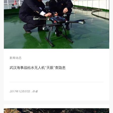
新闻动态
武汉海事战枯水无人机“天眼”查隐患
2017年12月07日 . 作者