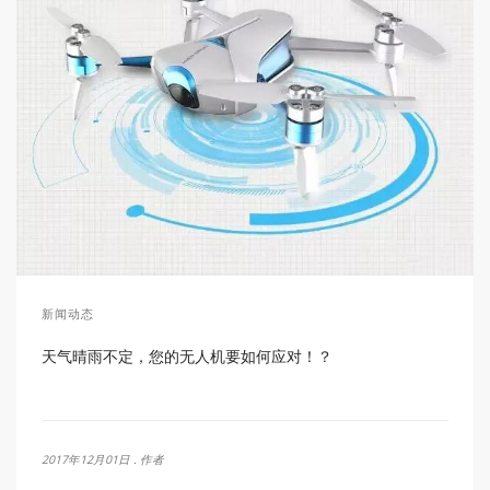
新闻动态
天气晴雨不定，您的无人机要如何应对！？
2017年12月01日 . 作者