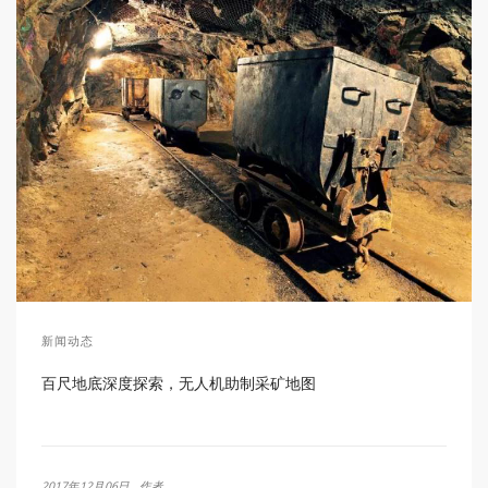
新闻动态
百尺地底深度探索，无人机助制采矿地图
2017年12月06日 . 作者