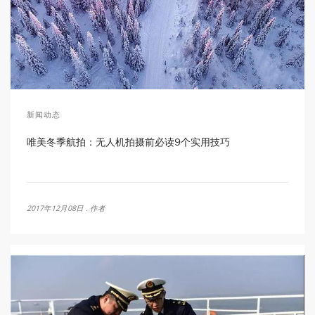
新闻动态
唯美冬季航拍：无人机拍摄前必读9个实用技巧
2017年12月08日 . 作者