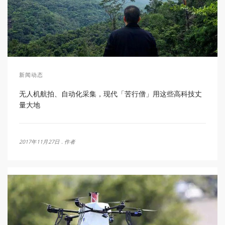
新闻动态
无人机航拍、自动化采集，现代「苦行僧」用这些高科技丈
量大地
2017年11月27日 . 作者