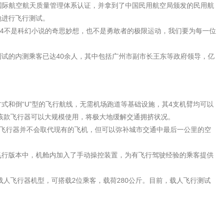
00国际航空航天质量管理体系认证，并拿到了中国民用航空局颁发的民用航
地进行飞行测试。
4不是科幻小说的奇思妙想，也不是勇敢者的极限运动，我们要为每一位
试的内测乘客已达40余人，其中包括广州市副市长王东等政府领导，亿
和倒“U”型的飞行航线，无需机场跑道等基础设施，其4支机臂均可以
该款飞行器可以大规模使用，将极大地缓解交通拥挤状况。
飞行器并不会取代现有的飞机，但可以弥补城市交通中最后一公里的空
行版本中，机舱内加入了手动操控装置，为有飞行驾驶经验的乘客提供
飞行器机型，可搭载2位乘客，载荷280公斤。目前，载人飞行测试