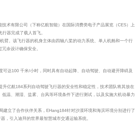
术有限公司（下称亿航智能）在国际消费类电子产品展览（CES）上
该飞行器完成了载人首飞。
4支机臂。该飞行器的机身主体由四轴八桨的动力系统、单人机舱和一个行
过冗余设计确保安全。
速度可达100 千米/小时，同时具有自动起降、自动驾驶、自动避开障碍及
升亿航184系列自动驾驶飞行器的安全性和稳定性，技术团队将其放在
、低温、潮湿、盐雾、台风等环境条件下进行测试，以及实施大机动暴力
建立了合作伙伴关系，EHang184针对沙漠环境和海滨环境分别进行了
行器，引入迪拜的世界最智慧城市交通运输系统。