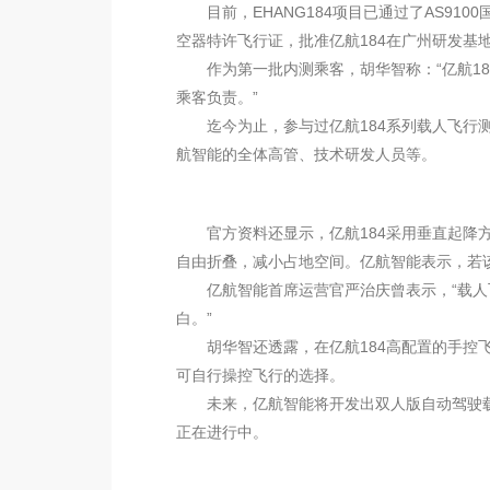
目前，EHANG184项目已通过了AS91
空器特许飞行证，批准亿航184在广州研发基
作为第一批内测乘客，胡华智称：“亿航18
乘客负责。”
迄今为止，参与过亿航184系列载人飞行测
航智能的全体高管、技术研发人员等。
官方资料还显示，亿航184采用垂直起降方式
自由折叠，减小占地空间。亿航智能表示，若
亿航智能首席运营官严治庆曾表示，“载人
白。”
胡华智还透露，在亿航184高配置的手控飞
可自行操控飞行的选择。
未来，亿航智能将开发出双人版自动驾驶载人
正在进行中。