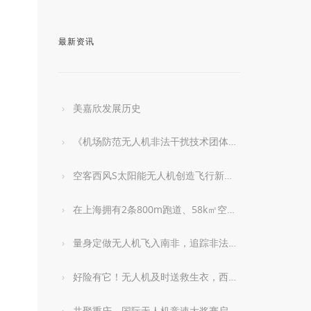
最新资讯
美嘉欣发展历史
《机场防范无人机非法干扰技术团体标准》启动编制
空客西风S太阳能无人机创造飞行新记录
在上海拥有2条800m跑道、58k㎡空域的无人机基地长啥样？
量身定做无人机飞入南非，追踪非法捕猎犀牛
好险有它！无人机及时送救生衣，西班牙泳滩救困怒海泳客
共聚重庆，国际无人机竞速大奖赛启动