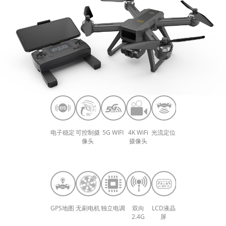
电子稳定
可控制摄
5G WIFI
4K WiFi
光流定位
像头
摄像头
GPS地图
无刷电机
独立电调
双向
LCD液晶
2.4G
屏