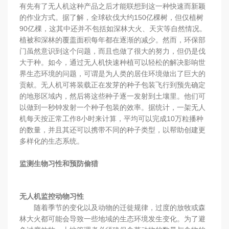
有先有了无人机这种产品之后才能联想到这一种快速而新颖
的作业方式。据了解，全球砍伐大约150亿棵树，但仅植树
90亿棵，这其中还并不包括如深林大火、天灾等自然情况。
植被和深林的覆盖面积每年都在逐渐的减少。然而，环保部
门虽然意识到这个问题，而且也做了很大的努力，但仍是伐
大于种。如今，通过无人机快速种植可以轻松的解决影响世
界生态环境的问题，可谓是为人类的居住环境做出了巨大的
贡献。无人机可将装载正在发芽的种子包装飞行到预先确定
的地形区域内，然后将这些种子逐一发射到土壤里。他们可
以做到一秒钟发射一个种子包装的效率。据统计，一架无人
机每天按正常工作8小时来计算，平均可以完成10万粒播种
的数量，并且其还可以携带不同的种子类型，以帮助创建更
多样化的生态系统。
监测生物习性和预防偷猎
无人机监控动物习性
随着季节的变化以及动物的迁徙规律，过度的放牧或森
林大火都可能会导致一些地域的生态环境发生变化。为了避