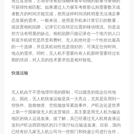
免过度放牧，土地管理者必须确保食草动物的数量与食物的
可获得性相匹配。如果通过人力驱车考察那么则需要数天或
者数月的时间才能完成，然而这样时间消耗明显无法满足事
态发展的需求。一般来说，使用直升机来计算它们的数量，
或设置相机陷阱，记录它们在特定位置的移动情况。但是这
些方法有明显的缺点。相机陷阱只能记录在一个地方的人口
和直升机研究是昂贵和费时。无人机绝对是一个性价比最高
的一个选择，并且其机动性也是很好的，可满足任何时间、
地点的需求。同时，无人机不需要向有人机那样需要经过长
期的培训，对人员的技术要求也是相对较低。
快速运输
无人机由于不受地理环境的限制，可以随意的抵达任何地
点。因此，无人机快速运输是其一大亮点，尤其是应用到一
些快件、急救物资、空投抛放等紧急事件。卢旺达近是世界
上第一个国家级无人机送货项目，其主要是用无人机为偏远
地区的病人运送血液。据了解，其已经通过无人机将血液运
送到卢旺达西部地区的21个医疗站点输送血液。目前，国内
已经有好几家无人机公司与一些部门和快递公司进行合作，