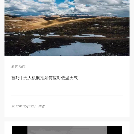
新闻动态
技巧 | 无人机航拍如何应对低温天气
2017年12月12日 . 作者