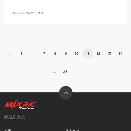
2017年12月09日 . 作者
←
1
...
7
8
9
10
11
12
13
14
...
26
→
酷玩新方式
资讯
服务支持