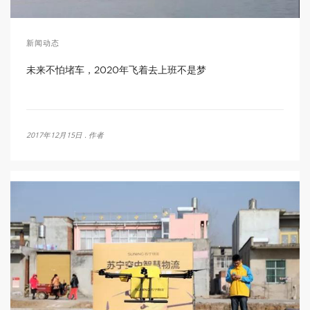
新闻动态
未来不怕堵车，2020年飞着去上班不是梦
2017年12月15日 . 作者