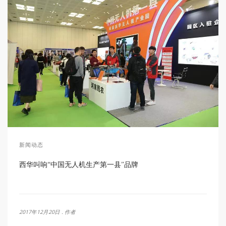
新闻动态
西华叫响“中国无人机生产第一县”品牌
2017年12月20日 . 作者