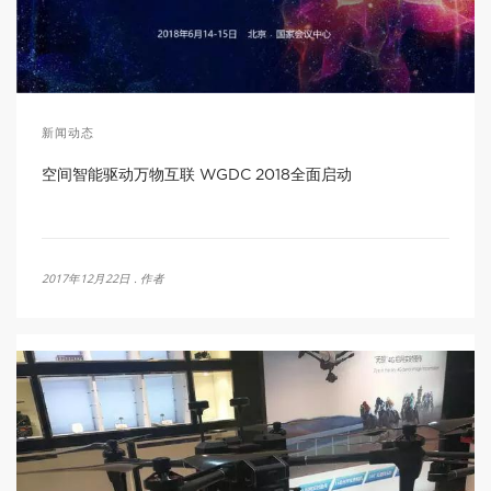
新闻动态
空间智能驱动万物互联 WGDC 2018全面启动
2017年12月22日 . 作者