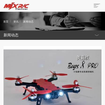
首页
资讯
新闻动态
新闻动态
活动公告
操作经验
新闻动态
产品介绍