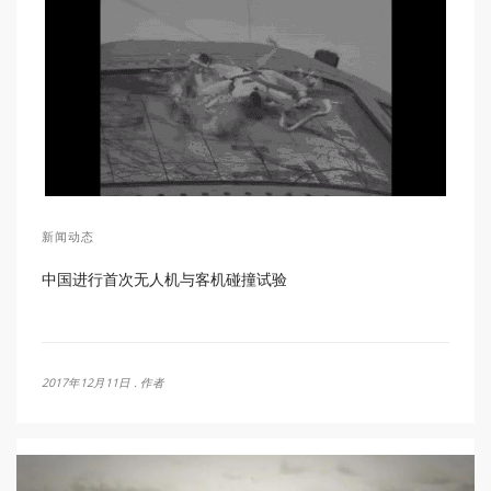
新闻动态
中国进行首次无人机与客机碰撞试验
2017年12月11日 . 作者