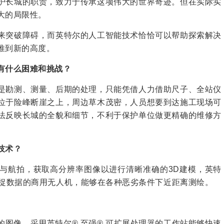
护长城的职责，致力于传承这项伟大的世界奇迹。但在实际实
大的局限性。
突破障碍，而英特尔的人工智能技术恰恰可以帮助探索解决
推到新的高度。
有什么困难和挑战？
勘测、测量、后期的处理，只能凭借人力借助尺子、全站仪
位于险峰断崖之上，周边草木茂密，人员想要到达施工现场可
法反映长城的全貌和细节，不利于保护单位做更精确的维修方
技术？
航拍，获取高分辨率图像以进行清晰准确的3D建模，英特
捕捉数据的商用无人机，能够在各种恶劣条件下近距离测绘。
像，采用英特尔® 至强® 可扩展处理器的工作站能够快速