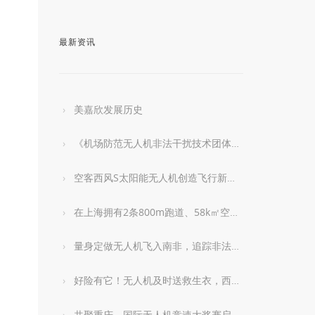
最新资讯
美嘉欣发展历史
《机场防范无人机非法干扰技术团体标准》启动编制
空客西风S太阳能无人机创造飞行新记录
在上海拥有2条800m跑道、58k㎡空域的无人机基地长啥样？
量身定做无人机飞入南非，追踪非法捕猎犀牛
好险有它！无人机及时送救生衣，西班牙泳滩救困怒海泳客
共聚重庆，国际无人机竞速大奖赛启动