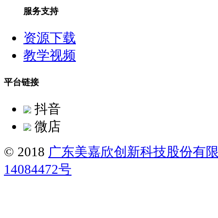
服务支持
资源下载
教学视频
平台链接
抖音
微店
© 2018
广东美嘉欣创新科技股份有
14084472号