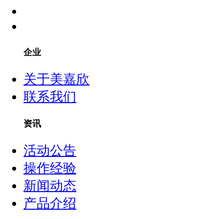
企业
关于美嘉欣
联系我们
资讯
活动公告
操作经验
新闻动态
产品介绍