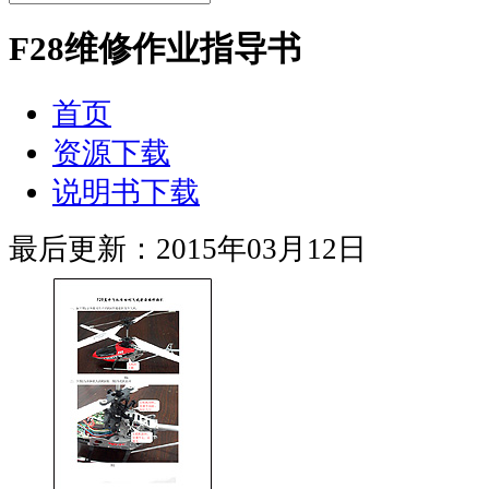
F28维修作业指导书
首页
资源下载
说明书下载
最后更新：2015年03月12日