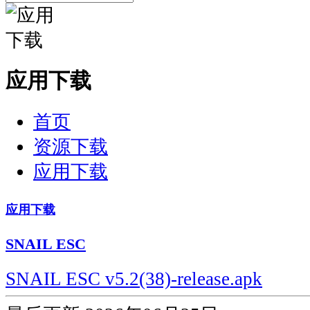
应用下载
首页
资源下载
应用下载
应用下载
SNAIL ESC
SNAIL ESC v5.2(38)-release.apk