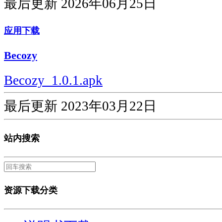
最后更新 2026年06月25日
应用下载
Becozy
Becozy_1.0.1.apk
最后更新 2023年03月22日
站内搜索
资源下载分类