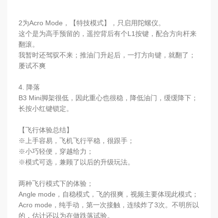
2为Acro Mode，【特技模式】，只启用陀螺仪。
这个是为高手预留的，遥控背后有个L1按键，配合方向杆来
翻滚。
我暂时还驾驭不来；推油门升起后，一打方向键，就翻了；
屡试不爽
4. 降落
B3 Mini脚架很低，因此重心也很稳，降低油门，缓缓降下；
长按小红键锁定。
【飞行体验总结】
※上手容易，飞机飞行平稳，很跟手；
※小巧轻便，穿越给力；
※模式可选，兼顾了以后的升级玩法。
两种飞行模式下的体验；
Angle mode，自稳模式，飞的很爽，视频主要体现此模式；
Acro mode，纯手动，第一次接触，连续炸了3次。不明所以
的，估计还以为在做跌落试验。