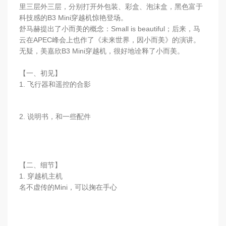
里三层外三层，分别打开外包装、彩盒、泡沫盒，黑色富于
科技感的B3 Mini穿越机惊艳登场。
舒马赫提出了小而美的概念：Small is beautiful；后来，马
云在APEC峰会上也作了《未来世界，因小而美》的演讲。
无疑，美嘉欣B3 Mini穿越机，很好地诠释了小而美。
【一、初见】
1. 飞行器和遥控的合影
2. 说明书，和一些配件
【二、细节】
1. 穿越机主机
名不虚传的Mini，可以掬在手心