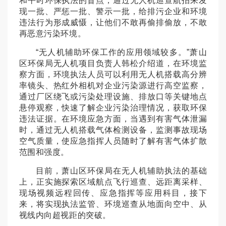
和平时环保执法的盲点，通过无人机巡查航拍来发
现一批、严惩一批、警示一批，给排污企业和环境
违法行为形成威慑，让他们不敢再偷排偷放，不敢
再恶意污染环境。
“无人机辅助环保工作的应用领域较多。”萧山
区环保局无人机项目负责人韩松介绍道，在环境监
察方面，环境执法人员可以利用无人机搭载高分辨
率镜头、热红外相机对企业污染源进行高空监察，
通过厂区绕飞或污染处理设施、排放口等关键地点
悬停观察，快速了解企业污染治理情况，获取环保
违法证据。在环境应急方面，当遇到有害气体泄漏
时，通过无人机搭载气体检测设备，监测事故现场
空气质量，使应急指挥人员随时了解有害气体扩散
范围和强度。
目前，萧山区环保局在无人机辅助执法的基础
上，正实施探索区域航点飞行巡查、远距离采样、
现场视频远程回传、应急指挥等应用科目，接下
来，将实现执法监管、环境巡查从地面向空中、从
视线内向超视距的突破。